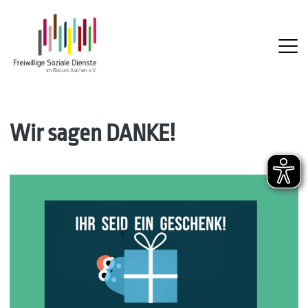
FSD
Skip
Wir sagen DANKE!
to
content