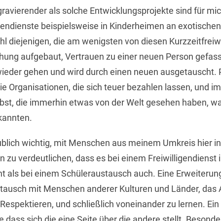
ravierender als solche Entwicklungsprojekte sind für mi
igendienste beispielsweise in Kinderheimen an exotischen
hl diejenigen, die am wenigsten von diesen Kurzzeitfreiw
hung aufgebaut, Vertrauen zu einer neuen Person gefass
wieder gehen und wird durch einen neuen ausgetauscht. P
ie Organisationen, die sich teuer bezahlen lassen, und im
elbst, die immerhin etwas von der Welt gesehen haben, wa
kannten.
aublich wichtig, mit Menschen aus meinem Umkreis hier i
 zu verdeutlichen, dass es bei einem Freiwilligendienst 
ht als bei einem Schüleraustausch auch. Eine Erweiterun
stausch mit Menschen anderer Kulturen und Länder, das
Respektieren, und schließlich voneinander zu lernen. Ei
dass sich die eine Seite über die andere stellt. Besonde