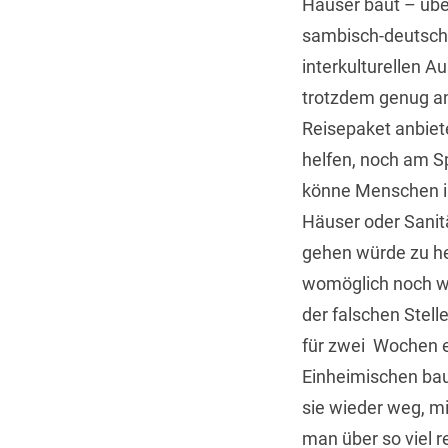
Häuser baut – übe
sambisch-deutsch
interkulturellen A
trotzdem genug an
Reisepaket anbiet
helfen, noch am S
könne Menschen in
Häuser oder Sanit
gehen würde zu he
womöglich noch w
der falschen Stel
für zwei Wochen e
Einheimischen bau
sie wieder weg, m
man über so viel r