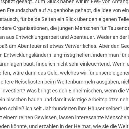
rspitzt gesagt. Zum Glück haben wir im EWE von Anfang 
en Freundschaft auf Augenhöhe gehabt, die Idee von e
ustausch, für beide Seiten ein Blick über den eigenen Telle
dere Organisationen, die jungen Menschen für Tausende
en aus Entwicklungsarbeit und Abenteuer. Weder an der 
paß am Abenteuer ist etwas Verwerfliches. Aber den G
 Entwicklungsländern langfristig helfen, indem man für 
äranlagen baut, finde ich nicht sehr einleuchtend. Wenn
lfen, wäre dann das Geld, welches wir für unsere eigene
eitere Reisekosten beim Weltenbummeln ausgäben, nich
le investiert? Was bringt es den Einheimischen, wenn di
in bisschen bauen und damit wichtige Arbeitsplätze ne
en schließlich seit Jahrhunderten ihre Häuser selber? U
it einem reinen Gewissen, lassen interessante Menschen
eden könnte, und erzählen in der Heimat, wie sie die Welt