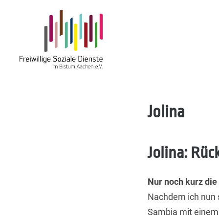
FSD
Skip
Jolina
to
content
Jolina: Rüc
Nur noch kurz die
Nachdem ich nun s
Sambia mit einem 