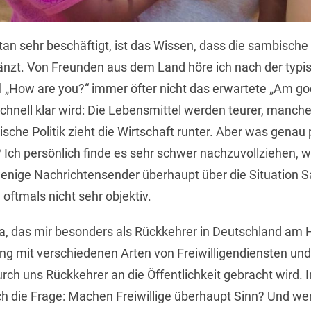
 sehr beschäftigt, ist das Wissen, dass die sambische 
länzt. Von Freunden aus dem Land höre ich nach der typi
 „How are you?“ immer öfter nicht das erwartete „Am go
hnell klar wird: Die Lebensmittel werden teurer, manche
ische Politik zieht die Wirtschaft runter. Aber was genau
Ich persönlich finde es sehr schwer nachzuvollziehen, w
wenige Nachrichtensender überhaupt über die Situation S
, oftmals nicht sehr objektiv.
 das mir besonders als Rückkehrer in Deutschland am Her
g mit verschiedenen Arten von Freiwilligendiensten und
rch uns Rückkehrer an die Öffentlichkeit gebracht wird.
ich die Frage: Machen Freiwillige überhaupt Sinn? Und we