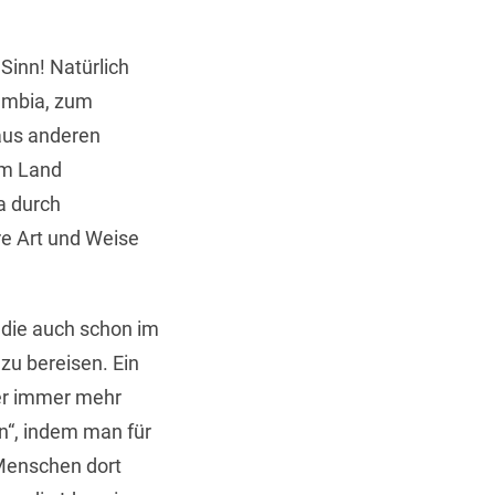
Sinn! Natürlich
ambia, zum
aus anderen
rem Land
a durch
e Art und Weise
 die auch schon im
zu bereisen. Ein
ber immer mehr
en“, indem man für
 Menschen dort