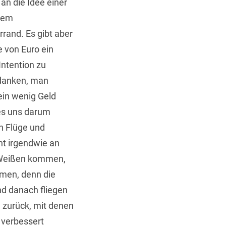
an die Idee einer
inem
rrand. Es gibt aber
 von Euro ein
Intention zu
edanken, man
ein wenig Geld
 es uns darum
n Flüge und
t irgendwie an
e Weißen kommen,
hmen, denn die
nd danach fliegen
 zurück, mit denen
 verbessert