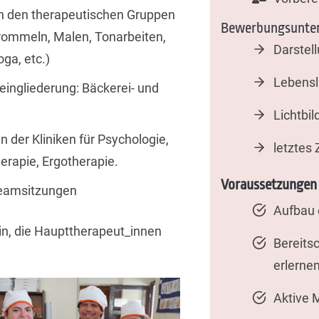
in den therapeutischen Gruppen
Bewerbungsunter
Trommeln, Malen, Tonarbeiten,
Darstel
ga, etc.)
Lebensl
eingliederung: Bäckerei- und
Lichtbil
n der Kliniken für Psychologie,
letztes
erapie, Ergotherapie.
Voraussetzungen
Teamsitzungen
Aufbau 
rin, die Haupttherapeut_innen
Bereitsc
erlerne
Aktive M