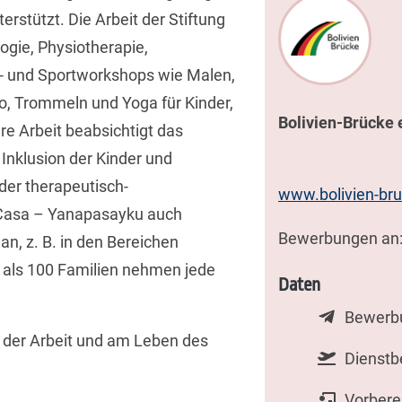
erstützt. Die Arbeit der Stiftung
ogie, Physiotherapie,
t- und Sportworkshops wie Malen,
o, Trommeln und Yoga für Kinder,
Bolivien-Brücke 
re Arbeit beabsichtigt das
Inklusion der Kinder und
der therapeutisch-
www.bolivien-br
 Casa – Yanapasayku auch
Bewerbungen an
an, z. B. in den Bereichen
r als 100 Familien nehmen jede
Daten
Bewerbu
n der Arbeit und am Leben des
Dienstb
Vorberei