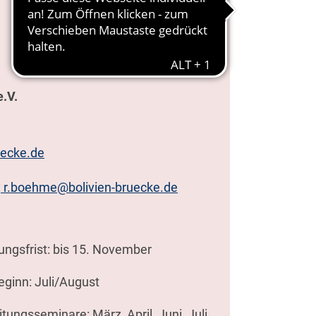
e.V.
uecke.de
:
r.boehme@bolivien-bruecke.de
ngsfrist: bis 15. November
eginn: Juli/August
tungsseminare: März, April, Juni, Juli