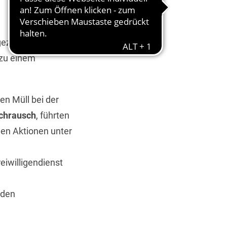
5. Juni 2025
ezeigt, was in
zu einem
en Müll bei der
chrausch
, führten
den Aktionen unter
eiwilligendienst
 den