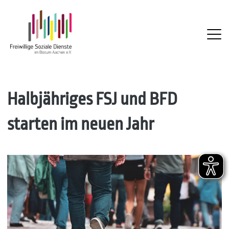
FSD
Skip
Halbjähriges FSJ und BFD
to
starten im neuen Jahr
content